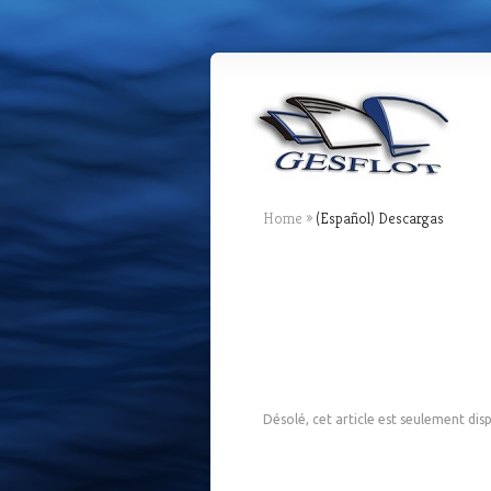
Home
»
(Español) Descargas
Désolé, cet article est seulement dis