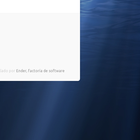
llado por
Ender, factoría de software